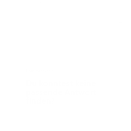
Abonnements
12
Sie haben momentan keine Beiträge.
Kundenservice
Du konntest keine
passende Antwort
finden?
Finde deine Antwort in wenigen
Klicks oder melde dich bei uns für