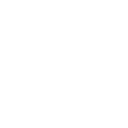
vezelcombinatie. Deze mix maakt het uniek op de Duitse
markt en biedt je een smakelijk en voedzaam alternatief
dat langdurige verzadiging biedt en je gewichtsbeheersing
ondersteunt. Het bevat vezels uit de konjacwortel
(glucomannan), psylliumschillen en de gepatenteerde
merkgrondstof
Fibersol®
, die wordt verkregen uit maïs.
Deze combinatie zorgt niet alleen voor langdurige
verzadiging, maar ondersteunt ook je gewichtsbeheersing.
Glucomannaan, afkomstig van de konjacwortel, staat
bekend om zijn sterk zwellende eigenschappen en het
gevoel van verzadiging dat daarvan het gevolg is.
Talrijke klinische
onderzoeken
en zelfs een goedkeuring
door de Europese Autoriteit voor Voedselveiligheid
(
EFSA
) bevestigen de effectiviteit ervan bij het
ondersteunen van gewichtsverlies.
Daarnaast kan glucomannaan positieve effecten hebben
op het vet- en glucosemetabolisme en het