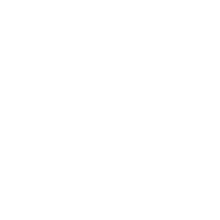
Innovatieve vezelmatrix
More Protein Porridge is de ideale keuze voor een
voedzaam ontbijt (of een ander moment van de dag) om
je te helpen je fitnessdoelen te bereiken. Het voorziet je
van een verstandige hoeveelheid
proteïne
(
31 g
per
portie), maar bevat slechts 16 g koolhydraten - dat is
75%
minder
dan veel vergelijkbare producten. De pap is
daarom perfect uitgebalanceerd qua voedingswaarden en
past bij een actieve en gezonde levensstijl.
Wat More Protein Porridge speciaal maakt, is de unieke
vezelmatrix
. Met More Protein Porridge krijg je een
product dat de voordelen van volkoren havervlokken
combineert met een speciaal ontwikkelde