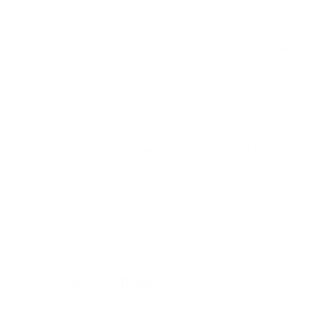
cholesterolgehalte, wat ook is bevestigd door de EFSA.
De More Protein Porridge biedt je daarom niet alleen een
lekkere en snelle maaltijd, maar ook
wetenschappelijk
onderbouwde ondersteuning voor je voeding en
welzijn
.
Deze
wetenschappelijk
onderbouwde en synergetisch
op elkaar afgestemde vezelmatrix zorgt voor
een
bijzonder langdurige
verzadiging
en is effectiever dan
conventionele pap. De vezels hebben ook een prebiotisch
effect, wat betekent dat ze specifiek de groei en activiteit
van gunstige micro-organismen in de darmen kunnen
ondersteunen.
FAQ Meer Eiwitpap