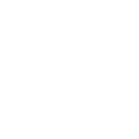
Wat is er zo speciaal aan More Protein Porridge
vergeleken met conventionele pap?
More Protein Porridge wordt gekenmerkt door een hoog
eiwitgehalte van 31 gram per portie en een verlaagd
gehalte aan koolhydraten (16 gram per portie), wat
75%
minder is dan veel vergelijkbare producten. Het bevat ook
een unieke vezelmatrix gemaakt van konjacwortel,
psylliumschillen en de gepatenteerde merkgrondstof
Fibersol®
.
Waar moet ik op letten bij het consumeren?
Bereid het altijd zoals aanbevolen. Consumeer het
product niet rauw.