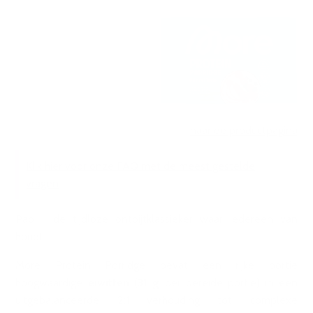
naar de productpagina
Klik hier voor onze FAQ met de meest gestelde
vragen
Pap - de tijdloze ontbijtklassieker waar iedereen van
houdt.
More Protein Porridge bevat een rijke portie
hoogwaardige
eiwitten
(
31 g
per bereide portie) in een
uitgebalanceerde 2:1 verhouding tot complexe