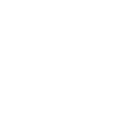
koolhydraten uit waardevolle volkoren haver (75% minder
dan vergelijkbare producten**).
Dit alles met maximaal
plezier
en eenvoudige bereiding:
roer de inhoud van het zakje door water, laat het even
trekken en geniet direct!
Alle voordelen op een rij
31 g hoogwaardige eiwitten per portie
16,3 g complexe koolhydraten per portie
Vezelmatrix met ondersteunend prebiotisch effect
Ingrediënt glucomannan draagt bij aan
gewichtsverlies als onderdeel van een caloriearm
dieet
Wetenschappelijk bewezen ingrediënten
Snel en lekker te bereiden
Positieve effecten op glucosemetabolisme en
cholesterolspiegel