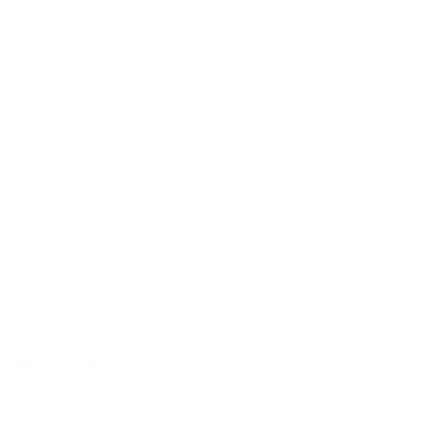
More Protein Iced Coffee
More voeding voor intoleranties
MORE producten in jouw drogisterij
Waar is mijn levering/bestelling/pakket?
VOLG ONS
* incl. BTW plus
Verzend
.