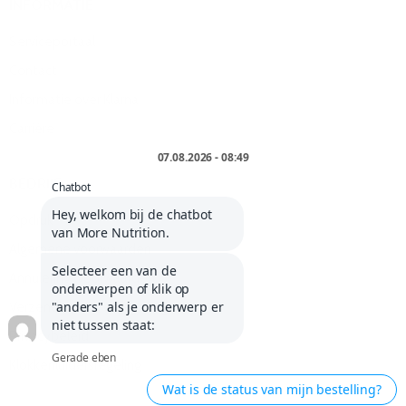
INFORMATIE
Serviceportaal
Contact
Informatie over Klarna
Carrière
BEDRIJF
Opdruk
Algemene voorwaarden
Annuleringsvoorwaarden
Verzendkosten en levering
Privacybeleid
Klokkenluidersregeling