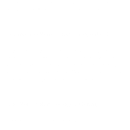
Voor een optimaal effect raden we ook aan om 1-2 glazen
vloeistof bij de More Protein Porridge te drinken.
Hoe maak je More Protein Porridge klaar?
Volg de bereidingsinstructies op de verpakking. Het is ook
belangrijk om te weten dat je ook "alleen" warm water
kunt gebruiken. Dit voorkomt dat het eiwitpoeder gaat
vlokken. Dit is een verschil met Meer Eiwit Griesmeel. Dit
moet worden aangelengd met kokend water.
Is de More Protein Porridge glutenvrij?
Ja, More Protein Porridge is glutenvrij.