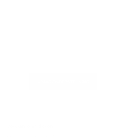
Bezoek ons
zelfbedieningscentrum voor een
snel antwoord op de meest
gestelde vragen of om ons te
schrijven
VRAAG ONDERSTEUNING
Verwante artikelen
More proteïnerijstepap