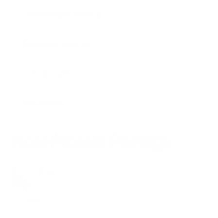
Verzending en levering
Betaling en vouchers
Klant account
Persvragen
More Protein Porridge
Moritz
1 jaar geleden
Bijgewerkt
Nog door niemand gevolgd
Volgen