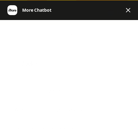
NL
More | Helpcenter Netherlands
Producten en ingrediënten
Producten en ingrediënten
Algemeen, Uitdagingen, Nieuws & Co.
Retourneren en terugbetalen