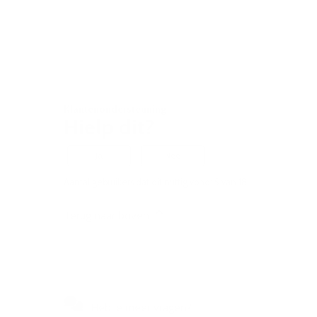
Klantenondersteuning
Hielp dit?
Ja
Nee
Aantal gebruikers dat dit nuttig vond: 5 van 18
Terug naar boven
Heb je meer vragen?