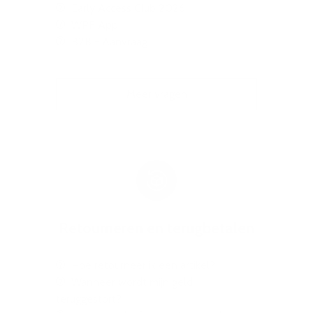
Early Access Club 2026
WPF App
B2B - Aanvraag
Meer vragen
Retourneren en terugbetalen
Hoe retourneer ik een artikel?
Wanneer wordt mijn geld
teruggestort?