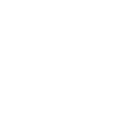
Categorieën
Veelgestelde vragen
More producten tijdens
zwangerschap en
borstvoeding