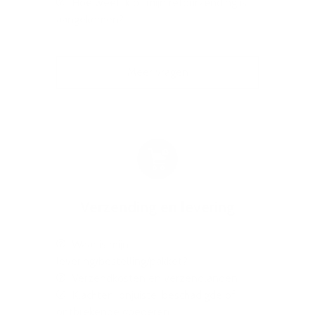
Hoe weet ik of mijn retourzending is
aangekomen?
Meer vragen
Verzending en levering
Waar is mijn
levering/bestelling/pakket?
Verzendkosten en verzendlanden
Klachten: onjuiste, beschadigde of
ontbrekende goederen