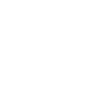
Meer Eiwitvasten
Hoe retourneer ik een
artikel?
Waar is mijn
levering/bestelling/pakket?