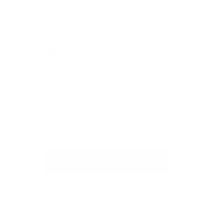
Get Help
Bezoek ons Self-Service Centrum
voor snelle antwoorden op de
meest gestelde vragen of om ons
te schrijven
ONDERSTEUNING AANVRAGEN