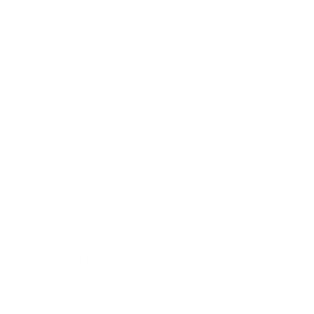
More producten tijdens zwangerschap
en borstvoeding
Meer Eiwitvasten
Collagen+ Gummies
Meer vragen
Algemeen, Uitdagingen,
Nieuws & Co.