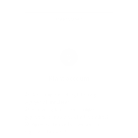
Meer vragen
Klant account
Kan ik mijn bestelling later nog
wijzigen of annuleren?
Hoe wijzig ik mijn persoonlijke
gegevens, e-mailadres of afleveradres?
Zijn er kosten verbonden aan mijn
registratie bij More?