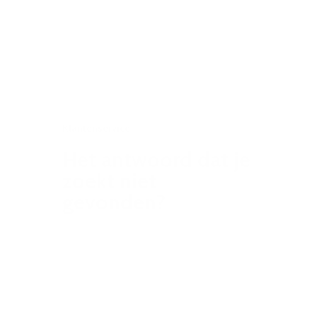
Klantenservice
Het antwoord dat je
zoekt niet
gevonden?
Vind je antwoord in slechts een
paar klikken of neem contact met
ons op voor verdere
ondersteuning.