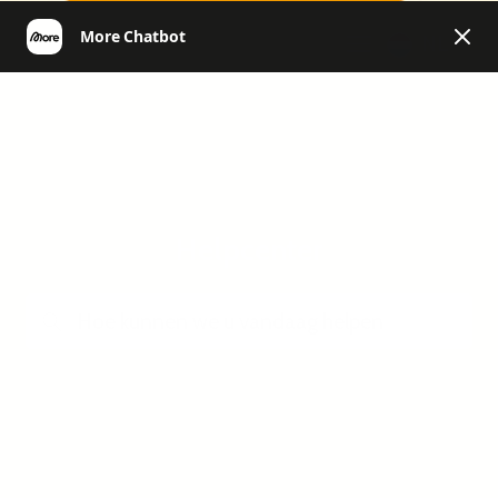
NL
Helpcenter
Zoeken