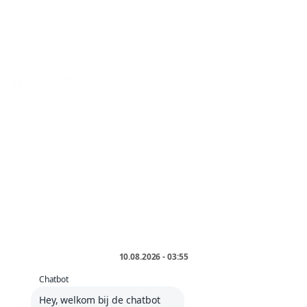
VOLG ONS
* incl. BTW plus
Verzend
.
INFORMATIE
Serviceportaal
Contact
Informatie over Klarna
Carrière
BEDRIJF
Opdruk