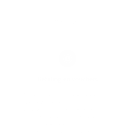
Meer vragen
Betaling en vouchers
Belasting over de toegevoegde
waarde Zwitserland
Ik ben mijn vouchercode vergeten
tijdens het bestelproces, kan deze
worden toegevoegd?
Hoe ontvang ik mijn factuur?