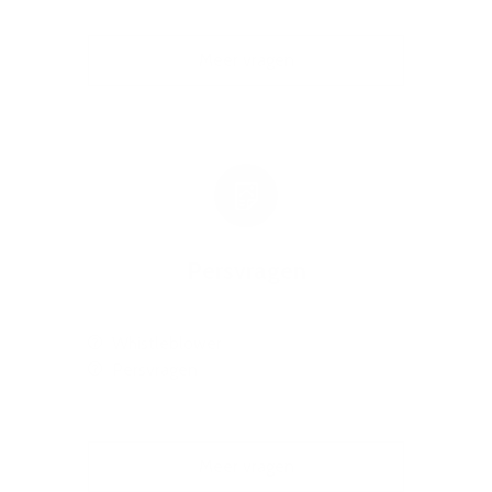
Meer vragen
Persvragen
Whistleblower
Persvragen
Meer vragen