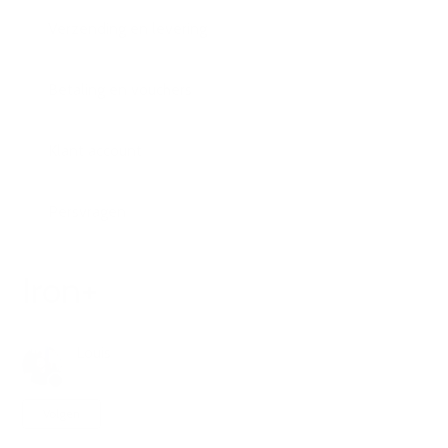
Verzending en levering
Betaling en vouchers
Klant account
Persvragen
Iron+
Louis
4 maanden geleden
Bijgewerkt
Nog door niemand gevolgd
Volgen