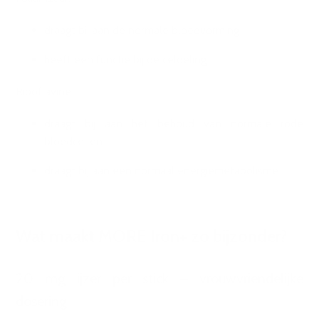
draagt bij aan de normale bloedvorming
heeft een functie bij de celdeling
Riboflavine:
draagt bij aan het behoud van normale rode
bloedcellen
draagt bij aan een normaal energiemetabolisme
Wat maakt MORE Iron+ zo bijzonder?
20 mg ijzer per stick – vrouwvriendelijke
dosering