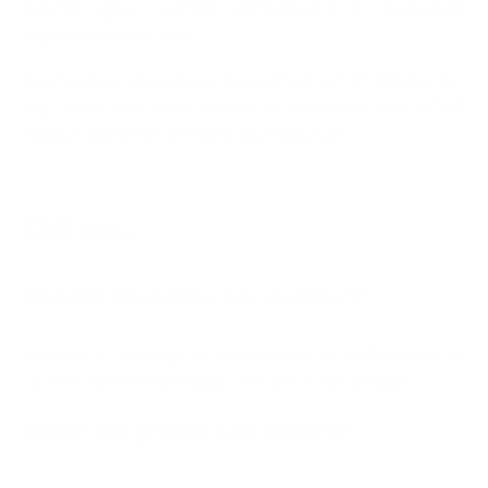
principe goed worden geïntegreerd in bestaande
supplementenroutines.
De maximaal toelaatbare hoeveelheid van 45 mg ijzer per
dag wordt niet overschreden in combinatie met MORE
Mineral Complete of MORE Cycle Balance.
FAQ Iron+
Waarom bevat Iron+ ook vitamine C?
Vitamine C verhoogt de ijzeropname en ondersteunt zo
de effectieve benutting van het ijzer in het product.
Is Iron+ ook geschikt voor mannen?