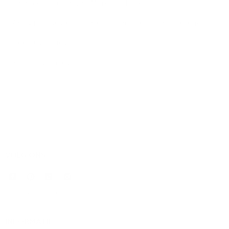
Halal-certificering van More producten
Kan ik mijn bestelling later nog wijzigen of annuleren?
Sleep Gummies
Biotic+ Gummies
VOLG ONS
* incl. BTW plus
Verzend
.
INFORMATIE