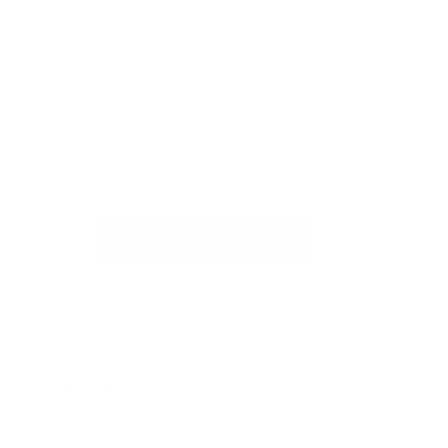
Bezoek ons
zelfbedieningscentrum voor een
snel antwoord op de meest
gestelde vragen of om ons te
schrijven
VRAAG ONDERSTEUNING
Verwante artikelen
Magnesium Complex