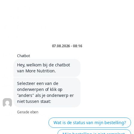
Serviceportaal
Contact
Informatie over Klarna
Carrière
BEDRIJF
Opdruk
Algemene voorwaarden
Annuleringsvoorwaarden
Verzendkosten en levering
Privacybeleid
Klokkenluidersregeling