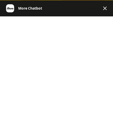
NL
More | Helpcenter Netherlands
Producten en ingrediënten
Producten en ingrediënten
Algemeen, Uitdagingen, Nieuws & Co.
Retourneren en terugbetalen