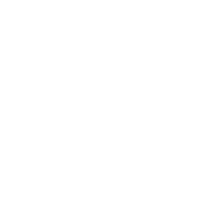
Ja. Iron+ is in principe geschikt voor iedereen die zijn
ijzeropname wil ondersteunen. Op basis van de
beschikbare gegevens ligt de focus vooral op vrouwen,
omdat zij vaak niet aan de gewenste behoefte voldoen.
Smaakt Iron+ metaalachtig?
Door het gebruik van micro-ingekapseld ijzerpyrofosfaat is
de metaalachtige smaak aanzienlijk verminderd. De smaak
is fruitig en verfrissend (“rode bessen”).
Is Iron+ veganistisch?
Nee. Iron+ bevat apolactoferrine uit koemelk en is daarom
niet veganistisch.