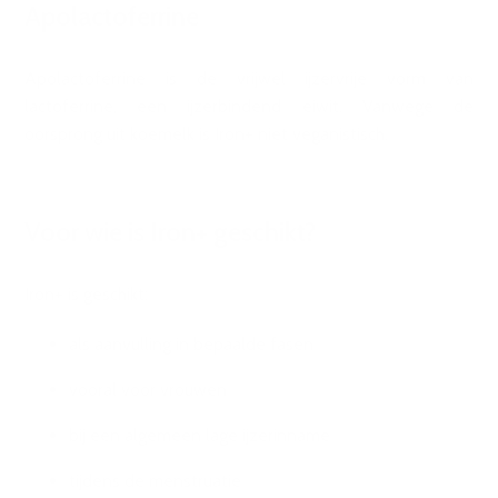
Apolactoferrine
Apolactoferrine is de vrijwel ijzervrije vorm van
lactoferrine, een ijzerbindend eiwit. Vanwege de
oorsprong uit koemelk is Iron+ niet veganistisch.
Voor wie is Iron+ geschikt?
Iron+ is geschikt:
als aanvulling in bepaalde fasen
vooral voor vrouwen
bij een algemeen lage ijzerinname
tijdens de menstruatie