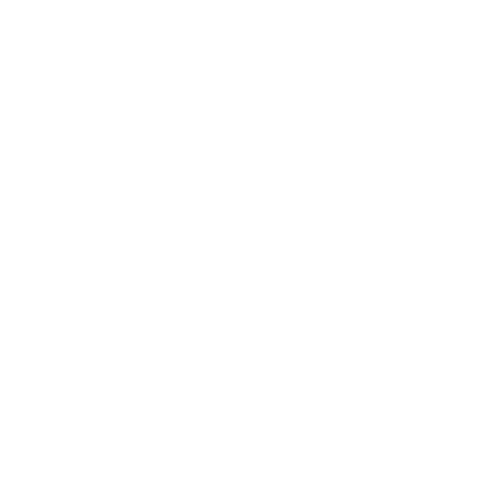
vitamine C:
verhoogt de ijzeropname
draagt bij tot een normaal energiemetabolisme
draagt bij tot de normale werking van het
immuunsysteem
Vitamine B12:
draagt bij aan de normale vorming van rode
bloedcellen
draagt bij aan de vermindering van vermoeidheid en
uitputting
draagt bij aan een normaal energiemetabolisme
Foliumzuur: