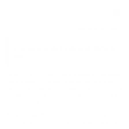
Naar de productpagina
Hier kommst du zu unserem FAQ mit den häufigsten
Fragen
MORE Iron+ is een wetenschappelijk ontwikkeld
ijzersupplement in handige stickvorm. Elke stick levert 20
mg ijzer in de vorm van micro-ingekapseld ijzerpyrofosfaat
(LipoFer™) en is aangevuld met vitamine C, vitamine B12,
foliumzuur, riboflavine en apolactoferrine.
Het poeder kan direct zonder water worden ingenomen
(dry scooping) en heeft een intense, fruitige ‘rode bessen’-