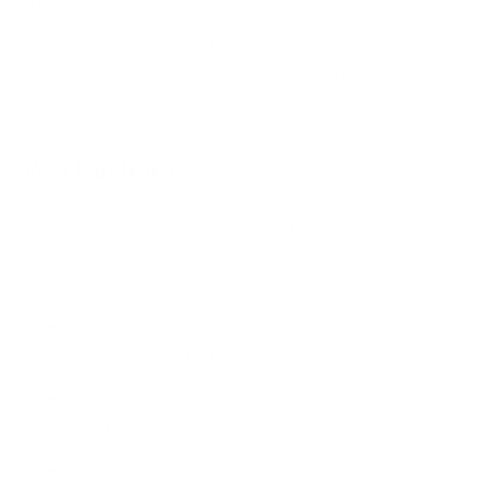
smaak.
Iron+ is speciaal ontwikkeld als gerichte aanvulling voor
periodes met een verhoogde ijzerbehoefte.
Wat kan Iron+?
De EFSA bevestigt de volgende effecten van
ijzer:
draagt bij tot de normale vorming van rode
bloedcellen en hemoglobine
draagt bij tot de vermindering van vermoeidheid en
uitputting
draagt bij tot een normale cognitieve functie