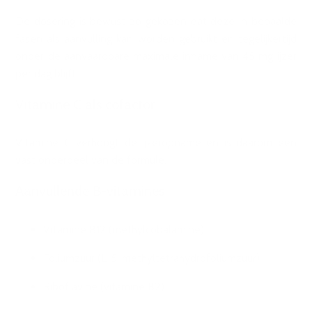
De dosering is bewust zo gekozen dat deze in bepaalde
fasen als aanvulling kan worden gebruikt en tegelijkertijd
onder de aanvaardbare maximale inname van 45 mg ijzer
per dag blijft.
Vitamine C als cofactor
Vitamine C verhoogt de ijzeropname en is daarom een
vast onderdeel van de formule.
Aanvullende B-vitamines
Vitamine B12 (methylcobalamine)
Foliumzuur (L-5-methyltetrahydrofoliumzuur)
Riboflavine (vitamine B2)