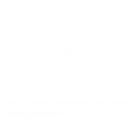
Het product kan dagelijks worden gebruikt, vooral als er
geen andere ijzerhoudende supplementen worden
ingenomen.
Aanbevolen dosering
Neem dagelijks 1 stick direct in (dry scooping). Of los het
op in water.
Kan ik Iron+ combineren met andere
MORE-producten?
Iron+ is bedoeld als aanvulling in bepaalde fasen en kan in