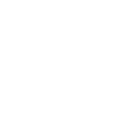
Klantenondersteuning
Hielp dit?
Ja
Nee
Aantal gebruikers dat dit nuttig vond: 1 van 1
Terug naar boven
Heb je meer vragen?