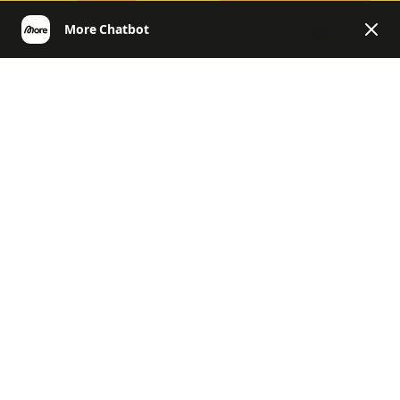
DE
More | Helpcenter Deutschland
General
Bezahlung und
Gutscheine
Produkte und Inhaltsstoffe
Allgemeines, Challenges, News & Co.
Rücksendung und Erstattung