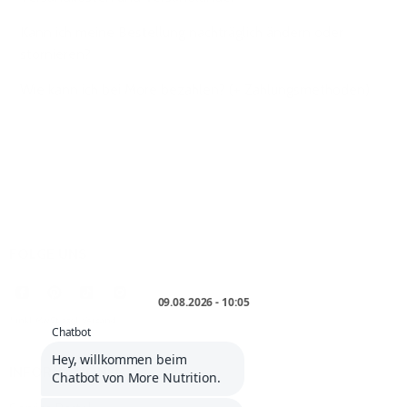
Kann ich meine Bestellung nachträglich ändern oder
stornieren?
Wie kann ich bei More bezahlen? (+ Zahlungsmethoden)
FOLGE UNS
* inkl. MwSt. zzgl.
Versand
.
INFORMATIONEN