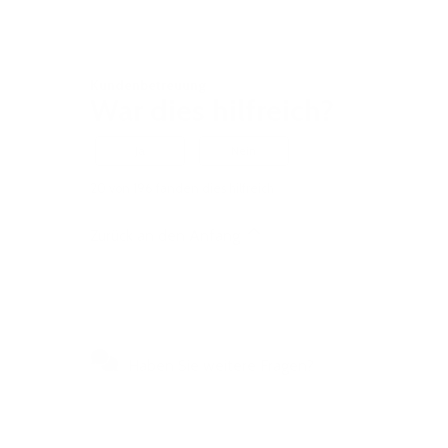
Kundenbetreuung
War dies hilfreich?
Ja
Nein
20 von 196 fanden dies hilfreich
Zurück an den Anfang
Haben Sie weitere Fragen?
Besuchen Sie unser