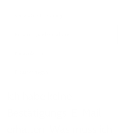
Versand und Lieferung
Bezahlung und Gutscheine
Kundenkonto
Presseanfragen
Ich habe keine
Bestätigungs-E-Mail
erhalten. Was muss ich