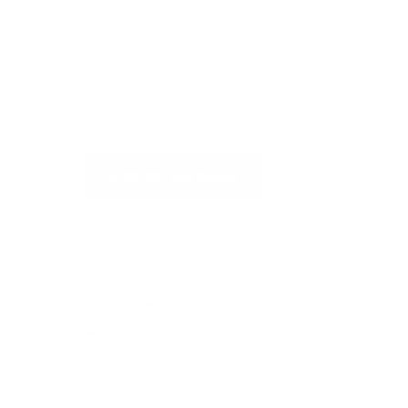
Selbstbedienungszentrum, um
schnelle Antworten auf die am
häufigsten gestellten Fragen zu
erhalten oder um uns zu schreiben
SUPPORT ANFRAGEN
Verwandte Beiträge
Ich kann meine Bestellung im Kundenkonto nicht finden
Wo ist meine Lieferung/Bestellung/Paket?
Versandkosten und Versandländer