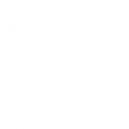
tun?
Louis
vor 3 Jahren
Aktualisiert
Noch niemand folgt
Folgen
Schaue bitte erst einmal in dem
Spam-Ordner
deines E-
Mail-Postfachs nach.
Überprüfe bitte auch noch einmal
deine Bestellung und deinen
Warenkorb
in unserem
Webshop.
Wenn Du mit
PayPal Express
,
Apple Pay
oder
Google
Pay
bezahlt hast, dann hilft dir sehr wahrscheinlich dieser
Hinweis
weiter, wie du deine Bestellung findest.
Vielleicht ist dir bei der Eingabe deiner E-Mail-Adresse ein