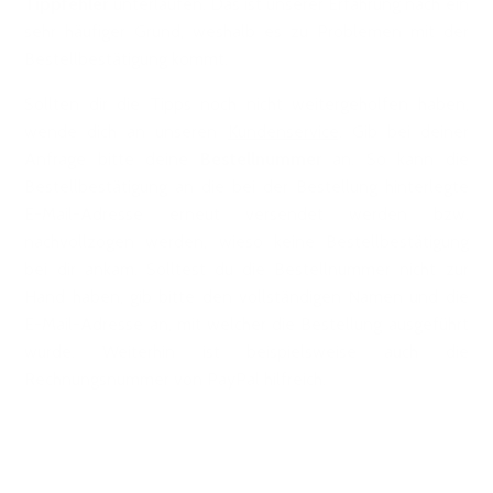
Tippfehler
unterlaufen. Das ist unserer Erfahrung nach ein
sehr häufiger Grund, weshalb es zu Problemen mit der
Bestellbestätigung kommt.
Sollten dir die Tipps noch nicht weitergeholfen haben,
wende dich an unseren
Kundenservice
. Gib bei deiner
Anfrage bitte deine
Bestellnummer
an. So kann die
Bestellbestätigung an die bei der Bestellung hinterlegte
E-Mail-Adresse erneut versendet werden bzw.
nachvollzogen werden, wieso keine Bestellbestätigung
bei dir ankam. Solltest du die Bestellnummer nicht zur
Hand haben, gib bitte den vollständigen Namen und die
E-Mail-Adresse an, mit welcher die Bestellung ausgeführt
wurde. Weiterhin ist beispielsweise auch die
Rechnungsnummer von PayPal hilfreich.