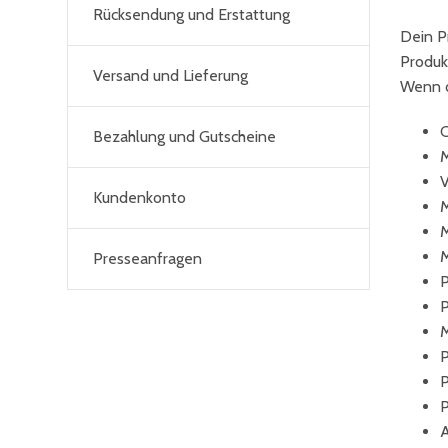
Rücksendung und Erstattung
Dein P
Produk
Versand und Lieferung
Wenn d
C
Bezahlung und Gutscheine
M
V
Kundenkonto
M
M
M
Presseanfragen
P
P
M
P
P
P
A