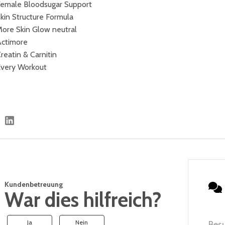
emale Bloodsugar Support
kin Structure Formula
ore Skin Glow neutral
ctimore
reatin & Carnitin
very Workout
Kundenbetreuung
War dies hilfreich?
Ja
Nein
Bes