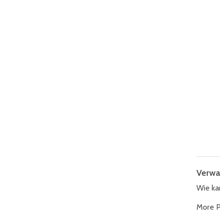
Verwa
Wie ka
More P