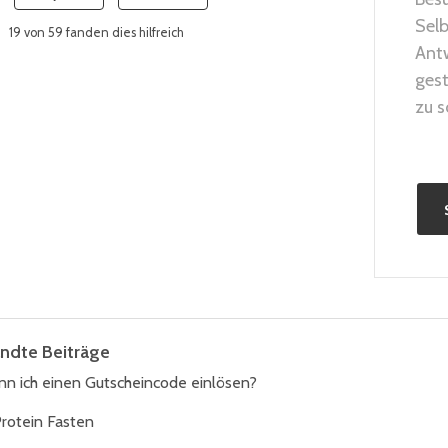
Sel
19 von 59 fanden dies hilfreich
Ant
gest
zu s
ndte Beiträge
nn ich einen Gutscheincode einlösen?
rotein Fasten