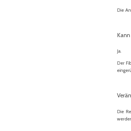
Die An
Kann 
Ja.
Der Fi
einger
Verän
Die Re
werden