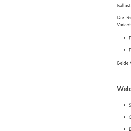
Ballast
Die Re
Variant
F
F
Beide V
Welc
5
G
E