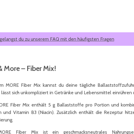
 gelangst du zu unserem FAQ mit den häufigsten Fragen
& More – Fiber Mix!
m MORE Fiber Mix kannst du deine tägliche Ballaststoffzufuh
 lässt sich unkompliziert in Getränke und Lebensmittel einrühren 
RE Fiber Mix enthält 5 g Ballaststoffe pro Portion und kombini
m und Vitamin B3 (Niacin). Zusätzlich enthält die Rezeptur hitz
ierung.
ORE Fiber Mix ist ein geschmacksneutrales Nahrungserg