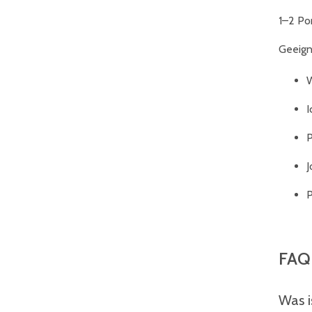
1–2 Po
Geeign
W
I
P
J
P
FAQ 
Was i