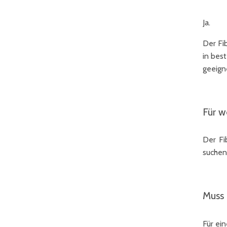
Ja.
Der Fi
in bes
geeign
Für w
Der Fi
suchen,
Muss 
Für ei