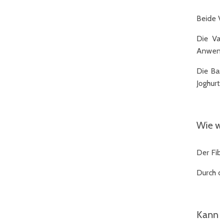
Beide V
Die Va
Anwend
Die Ba
Joghurt
Wie w
Der Fi
Durch d
Kann 