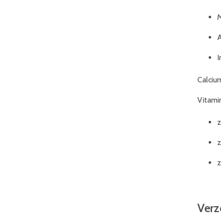
M
A
I
Calciu
Vitami
z
z
z
Verz