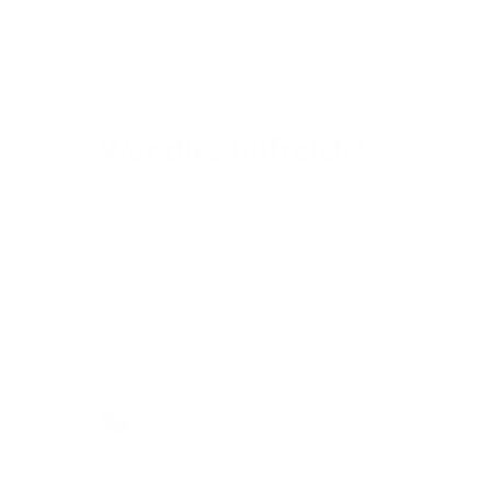
Kundenbetreuung
War dies hilfreich?
Ja
Nein
2 von 6 fanden dies hilfreich
Zurück an den Anfang
Haben Sie weitere Fragen?