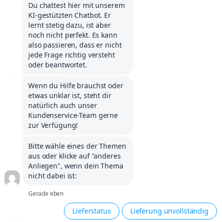
Service Portal
Kontakt
Infos über Klarna
Karriere
UNTERNEHMEN
Impressum
Allg. Geschäftsbedingungen
Widerrufsbelehrung
Versandkosten, Zahlung und Lieferung
Datenschutzerklärung
Compliance