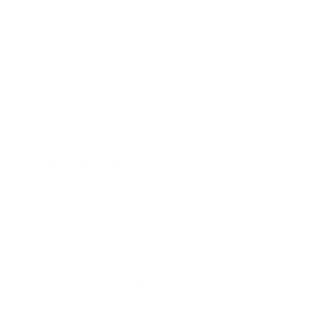
Praktisches Stick-Format
Fruchtiger Orange-Geschmack
Einfache Anwendung ohne Wasser möglich
Your Daily Wellness Routine
Verzehrempfehlung
Täglich 1 Stick. Die Sticks können direkt eingenommen (Dry
Scooping) oder alternativ in Wasser aufgelöst werden.
FAQ Ashwagandha Sticks