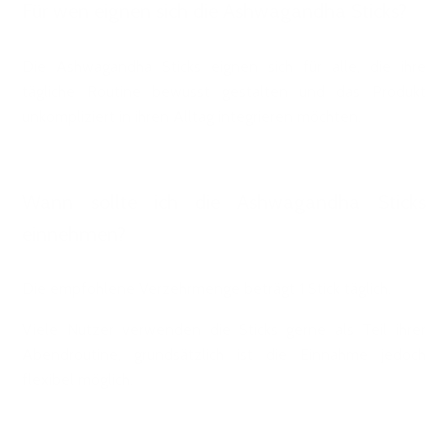
Für wen eignen sich die Ashwagandha Sticks?
Die Ashwagandha Sticks eignen sich für alle, die ihre
tägliche Routine bewusst gestalten und das Produkt
unkompliziert in ihren Alltag integrieren möchten.
Wann sollte ich die Ashwagandha Sticks
einnehmen?
Die empfohlene Verzehrmenge beträgt 1 Stick täglich.
Viele Nutzer verwenden die Sticks gerne als Teil ihrer
Abendroutine, grundsätzlich ist die Einnahme jedoch
flexibel möglich.