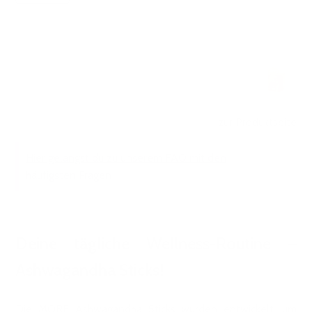
zur Produktseite
Hier gelangst du zu unserem FAQ mit den
häufigsten Fragen
Deine tägliche Wellness-Routine –
Ashwagandha Sticks!
Die MORE Ashwagandha Sticks wurden entwickelt, um