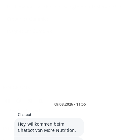
Reklamation: falsche, beschädigte oder fehlende Ware
Creatine+ Gummies
Magnesium Complex
FOLGE UNS
* inkl. MwSt. zzgl.
Versand
.
INFORMATIONEN