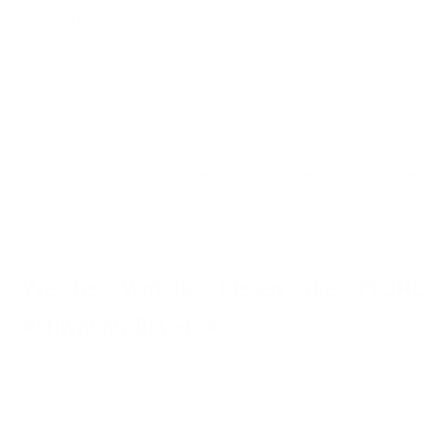
Magnesium
Grünteeextrakt
Glycin
Die Kombination wurde für die tägliche Anwendung
entwickelt und lässt sich einfach in bestehende Routinen
integrieren.
Welche Vorteile bieten die MORE
Ashwagandha Sticks?
300 mg Ashwagandha pro Stick
Mit KSM-66® Ashwagandha