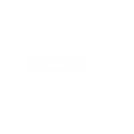
Besuchen Sie unser
Selbstbedienungszentrum, um
schnelle Antworten auf die am
häufigsten gestellten Fragen zu
erhalten oder um uns zu schreiben
SUPPORT ANFRAGEN
Verwandte Beiträge
Melatonin+ Sleep Sticks
Wo ist meine Lieferung/Bestellung/Paket?