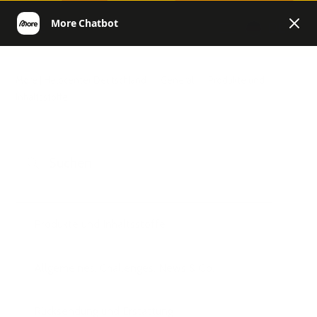
DE
More | Helpcenter Deutschland
General
Produkte und
Inhaltsstoffe
Produkte und Inhaltsstoffe
Allgemeines, Challenges, News & Co.
Rücksendung und Erstattung