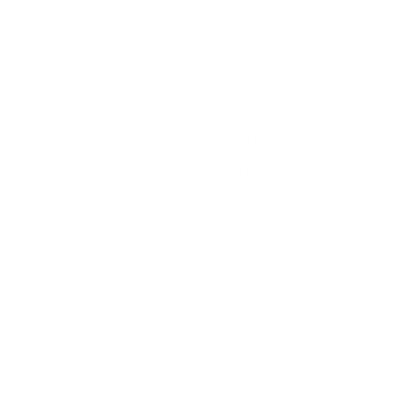
Wie viele Sticks kann ich pro Tag verwenden?
Die empfohlene Verzehrmenge beträgt 1 Stick täglich.
Kann ich die Ashwagandha Sticks mit anderen
MORE Produkten kombinieren?
Ja. Die Ashwagandha Sticks lassen sich gut in bestehende
Routinen integrieren und können beispielsweise mit den
Melatonin+ Sleep Sticks oder den Sleep Gummies als Teil
einer Abendroutine kombiniert werden.
Muss ich die Sticks in Wasser auflösen?