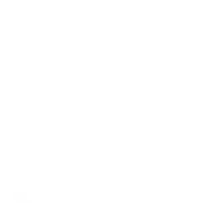
Versand und Lieferung
Bezahlung und Gutscheine
Kundenkonto
Presseanfragen
Ashwagandha Sticks
Louis
vor 1 Monat
Aktualisiert
Noch niemand folgt
Folgen