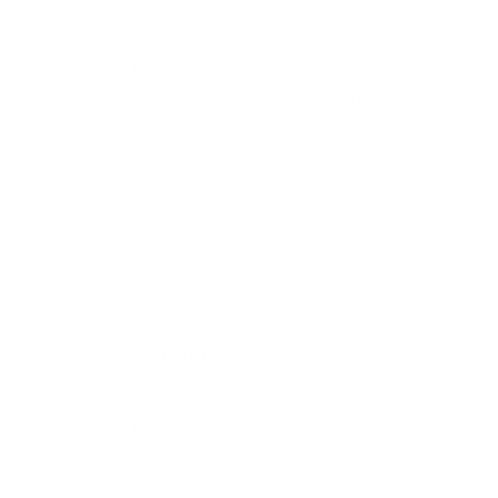
deine tägliche Routine gezielt zu ergänzen.
Die Rezeptur kombiniert 300 mg KSM-66® Ashwagandha
mit Magnesium, Grünteeextrakt und Glycin in einem
praktischen Stick-Format. Der fruchtige Orange-
Geschmack macht die Anwendung besonders lecker und
lässt sich einfach in den Alltag integrieren.
Die Sticks können direkt ohne Wasser als Dry Scoop
eingenommen oder alternativ in Wasser aufgelöst
werden.
Die MORE Ashwagandha Sticks sind ein
Nahrungsergänzungsmittel mit KSM-66® Ashwagandha
sowie ausgewählten Mikronährstoffen.
Die Rezeptur enthält:
300 mg KSM-66® Ashwagandha