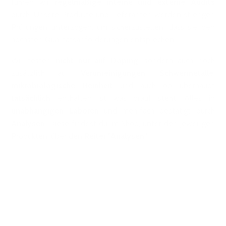
führen wir
regelmäßige interne und externe Audits
durch. Unsere Produkte und Lieferanten werden strengen
Prüfungen unterzogen, um sicherzustellen, dass sie den
höchsten Qualitätsanforderungen entsprechen.
Wir testen
nicht nur auf Doping
, sondern auch noch
zusätzlich auf
Verunreinigungen
,
Schwermetalle
,
mikrobiologische Reinheit
und auch ob überhaupt
tatsächlich
enthalten ist was drauf steht. Alles in
unabhängigen Laboren
und mehrfach bestätigt durch
Analysen
. Diese findest du im Shop, unter den jeweiligen
Produkten, über den
Reiter "Analysen"
.