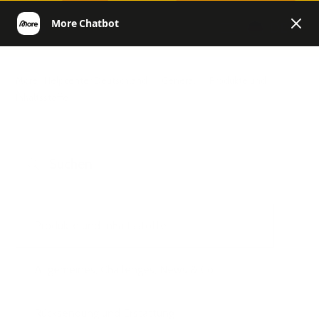
DE
More | Helpcenter Deutschland
General
Produkte und
Inhaltsstoffe
Produkte und Inhaltsstoffe
Allgemeines, Challenges, News & Co.
Rücksendung und Erstattung