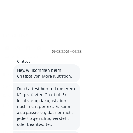
FOLGE UNS
* inkl. MwSt. zzgl.
Versand
.
INFORMATIONEN
Service Portal
Kontakt
Infos über Klarna
Karriere
UNTERNEHMEN