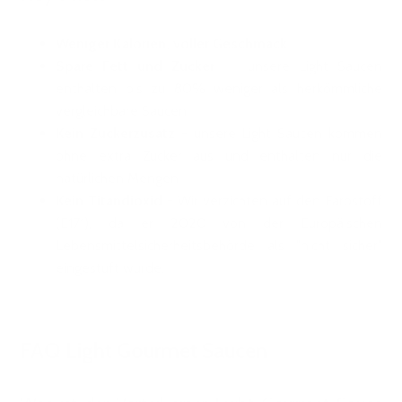
Weniger Kalorien, voller Geschmack
Spare Fett und Zucker
- unsere Light Saucen
enthalten bis zu 80% weniger als herkömmliche
vergleichbare Saucen
Kein Zuckerzusatz
- unsere Light Saucen kommen
ohne extra Zucker aus und enthalten nur die
natürlichen Mengen
Kein Titandioxid
- Wir verzichten auf den Farbstoff
(E171), da er 2020 von der Europäischen
Lebensmittelsicherheitsbehörde als "nicht sicher"
eingestuft wurde.
FAQ Light Gourmet Saucen