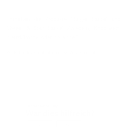
Enthalten die Produkte "Burger Sauce" und
"Sweet & Sour Sauce" Zwiebeln, Knoblauch,
Kreuzkümmel oder Koriander?
Beide Produkte enthalten diese Zutaten nicht.
Kundenbetreuung
War dies hilfreich?
Ja
Nein