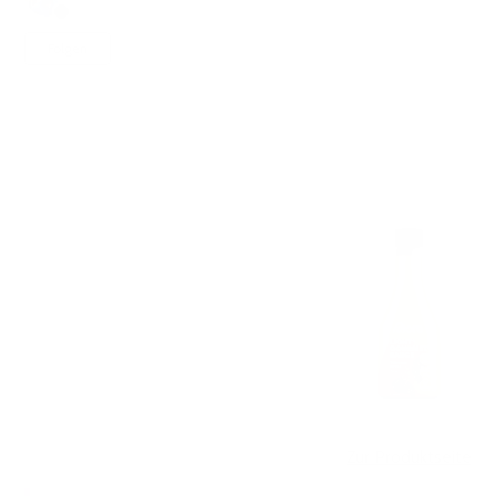
vor 1 Jahr
Aktualisiert
Noch niemand folgt
Folgen
Zur Produktseite