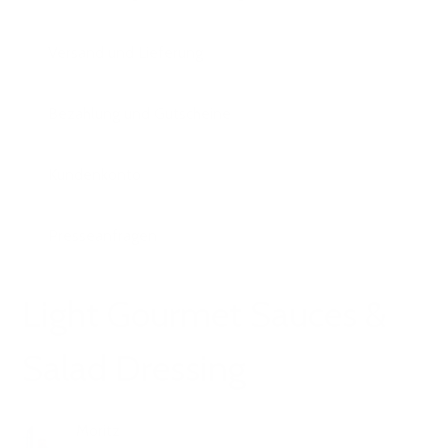
Versand und Lieferung
Bezahlung und Gutscheine
Kundenkonto
Presseanfragen
Light Gourmet Sauces &
Salad Dressing
Moritz