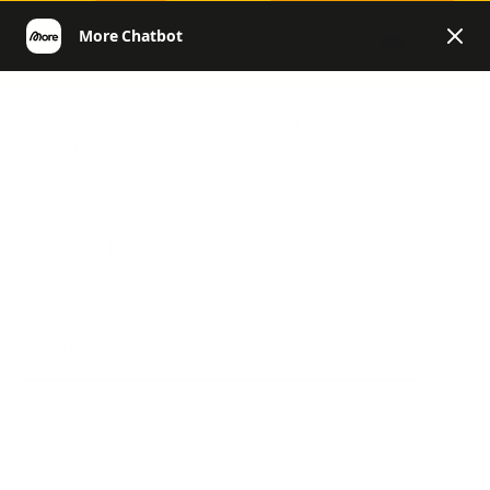
DE
More | Helpcenter Deutschland
General
Produkte und
Inhaltsstoffe
Produkte und Inhaltsstoffe
Allgemeines, Challenges, News & Co.
Rücksendung und Erstattung