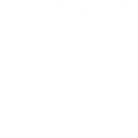
Was ist der Vorteil einer Light Gourmet Sauce
im Vergleich zu klassischen Saucen?
Klassische Burger und Pommes Saucen enthalten viel Fett
und Zucker, was sie häufig zu wahren Kalorienbomben
macht. Unsere Light Gourmet Saucen enthalten dagegen
je nach Sorte bis zu 80 % weniger Fett oder 80 %
weniger Zucker als vergleichbare herkömmliche Sorten. So
kannst du unnötige Extra-Kalorien einsparen und
verzichtest trotzdem nicht auf guten Geschmack mit
ausgewogenen Aromen.
Kann ich die Light Gourmet Saucen erhitzen?
Ja, unsere Light Gourmet Saucen können auch erhitzt
werden.