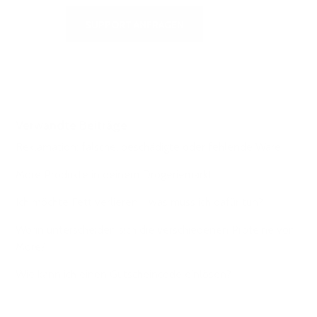
SUPPORT ANFRAGEN
Verwandte Beiträge
Reklamation: falsche, beschädigte oder fehlende Ware
More Produkte in deinem Drogeriemarkt
Ich möchte Fett verlieren - was muss ich dafür tun?
Worin unterscheiden sich die verschiedenen Proteine von
More?
Wie kann ich einen Gutscheincode einlösen?