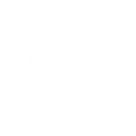
3 von 20 fanden dies hilfreich
Zurück an den Anfang
Haben Sie weitere Fragen?
Besuchen Sie unser
Selbstbedienungszentrum, um
schnelle Antworten auf die am
häufigsten gestellten Fragen zu
erhalten oder um uns zu schreiben