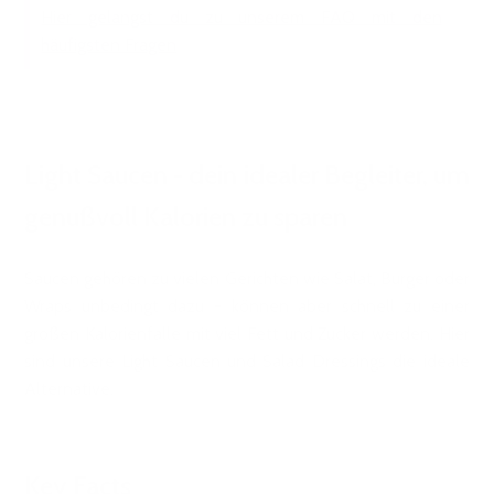
Hier gelangst du zu unserem FAQ mit den
häufigsten Fragen
Light Saucen - dein idealer Begleiter, um
genußvoll Kalorien zu sparen
Saucen gehören zu vielen Gerichten wie Salat, Burger oder
Wraps unbedingt dazu - können aber schnell zu einer
großen Kalorienfalle mit viel Fett und Zucker werden. Hier
sind unsere Light Saucen und Salad Dressings die ideale
Alternative.
Key Facts