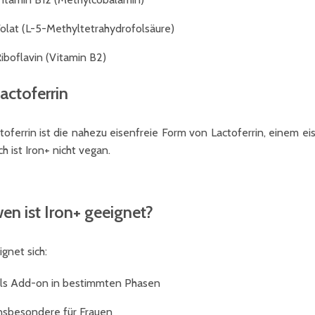
olat (L-5-Methyltetrahydrofolsäure)
iboflavin (Vitamin B2)
actoferrin
toferrin ist die nahezu eisenfreie Form von Lactoferrin, einem 
h ist Iron+ nicht vegan.
wen ist Iron+ geeignet?
ignet sich:
ls Add-on in bestimmten Phasen
nsbesondere für Frauen