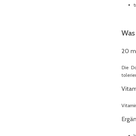
t
Was 
20 mg
Die Do
toleri
Vitam
Vitami
Ergä
V