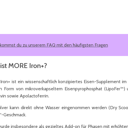
 kommst du zu unserem FAQ mit den häufigsten Fragen
ist MORE Iron+?
ron+ ist ein wissenschaftlich konzipiertes Eisen-Supplement im p
in Form von mikroverkapseltem Eisenpyrophosphat (LipoFer™) un
vin sowie Apolactoferrin.
lver kann direkt ohne Wasser eingenommen werden (Dry Scoopi
s“-Geschmack.
wurde insbesondere als gezieltes Add-on für Phasen mit erhöhtem