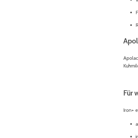
F
R
Apol
Apolac
Kuhmilc
Für 
Iron+ e
a
i