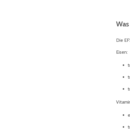
Was 
Die EF
Eisen:
t
t
t
Vitami
e
t