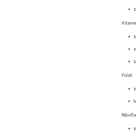
t
Vitami
t
t
t
Folat:
t
h
Ribofla
t