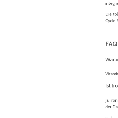
integri
Die to
Cycle B
FAQ 
Warum
Vitami
Ist I
Ja. Iro
der Da