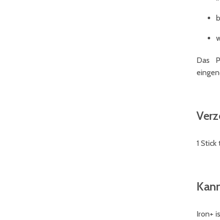
b
w
Das P
einge
Verz
1 Stick
Kann
Iron+ 