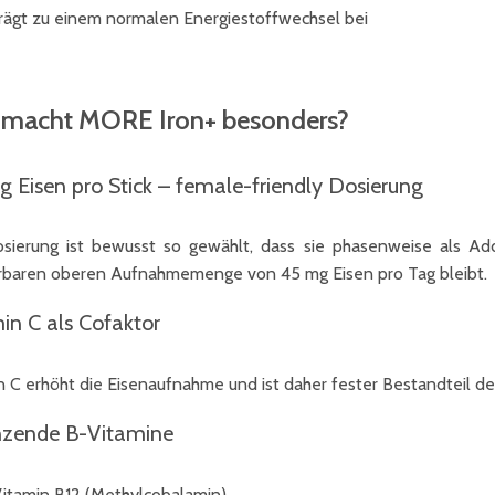
rägt zu einem normalen Energiestoffwechsel bei
macht MORE Iron+ besonders?
 Eisen pro Stick – female-friendly Dosierung
sierung ist bewusst so gewählt, dass sie phasenweise als Add 
erbaren oberen Aufnahmemenge von 45 mg Eisen pro Tag bleibt.
in C als Cofaktor
n C erhöht die Eisenaufnahme und ist daher fester Bestandteil de
nzende B-Vitamine
itamin B12 (Methylcobalamin)