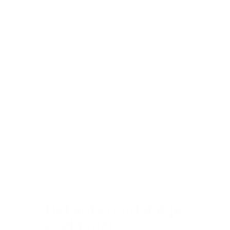
Klachten: onjuiste, beschadigde of ontbrekende
goederen
Welke stappen doorloopt mijn pakket bij de
bezorgdienst?
Wat moet ik doen als de levering mislukt?
Kan ik de dag van levering van een pakket wijzigen?
Klantenservice
Het antwoord dat je
zoekt niet