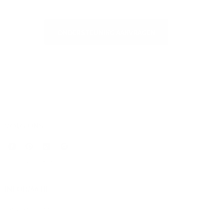
ONDERSTEUNING AANVRAGEN
VOLG ONS
* incl. BTW plus
Verzend
.
INFORMATIE
Serviceportaal