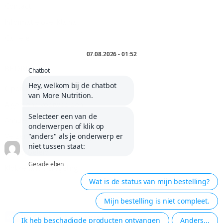
Contact
Informatie over Klarna
Carrière
BEDRIJF
Opdruk
Algemene voorwaarden
Annuleringsvoorwaarden
Verzendkosten en levering
Privacybeleid
Klokkenluidersregeling