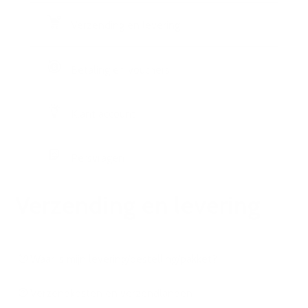
Verzending en levering
Betaling en vouchers
Klant account
Persvragen
Verzending en levering
Waar is mijn levering/bestelling/pakket?
Verzendkosten en verzendlanden