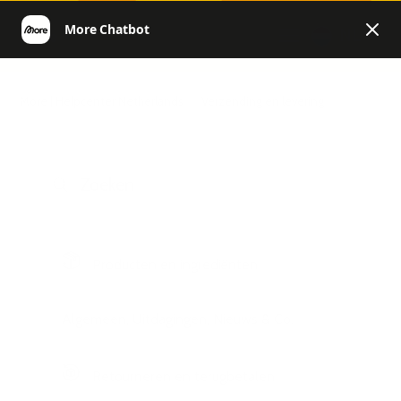
NL
More | Helpcenter Netherlands
Verzending en levering
Producten en ingrediënten
Algemeen, Uitdagingen, Nieuws & Co.
Retourneren en terugbetalen