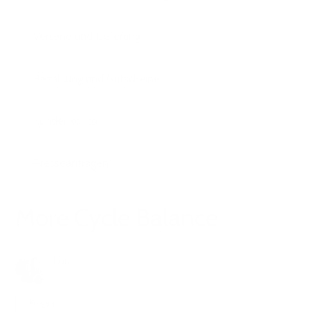
Versand und Lieferung
Bezahlung und Gutscheine
Kundenkonto
Presseanfragen
More Cycle Balance
Louis
vor 6 Monaten
Aktualisiert
Noch niemand folgt
Folgen