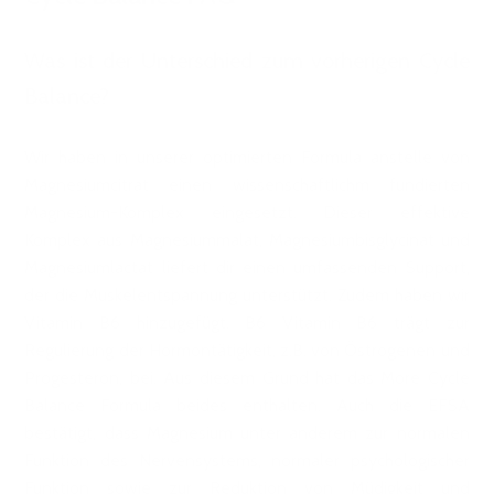
Was ist der Unterschied zum vorherigen Cycle
Balance?
Wir haben in unserer optimierten Formula anstelle von
Magnesiumcitrat einen wissenschaftlichm fundierten
Magnesium-Komplex eingesetzt. Dieser effektive
Komplex aus Magnesiummalat, Magnesiumbisglycinat und
Magnesiumlactat liefert dir einen umfassenden Support,
der die Muskelentspannung unterstützt. Zudem haben wir
Vitamin B6 hinzugefügt. B6 Vitamin B6 trägt zur
Regulierung der Hormontätigkeit, z.B. von Östrogenen und
Progesteron, bei. Aus diesem Grund hat das More Cycle
Balance Formula beides enthalten. Auch die EFSA
bestätigt, dass Magnesium unter anderem zur normalen
Funktion des Nervensystems, normaler psychologischer
Funktion sowie zur Reduktion von Müdigkeit und