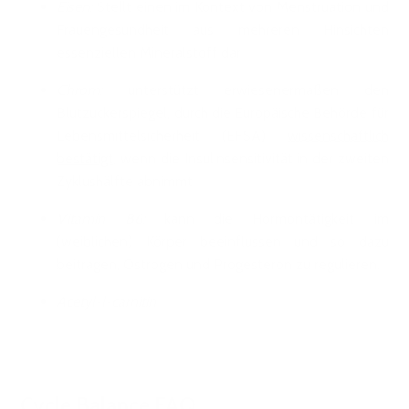
Eisen:
Stellt einen im Kontext von Menstruation und
Frauengesundheit aus mehreren Hinsichten
essenziellen Mineralstoff dar
Chrom:
unterstützt erwiesenermaßen den
Blutzuckerspiegel, durch die Europäische Behörde für
Lebensmittelsicherheit (EFSA)
wissenschaftlich
bestätigt
, wenn die Insulinsensitivität in der zweiten
Zyklushälfte abnimmt.
Vitamin B6:
kann die Hormontätigkeit im
(weiblichen) Körper beeinflussen und so dazu
beitragen, Östrogen und Progesteron zu regulieren.
Acetyl-l-carnitin
Cycle Balance FAQ