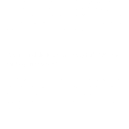
um supraphysiologische Vitamin-B6-Spiegel zu erreichen.
Diese hatten in einigen Fällen positive Auswirkungen auf
unangenehme Empfindungen vor der Menstruation - ohne
Nebenwirkungen. Aus diesem Grund sind in Cycle Balance
höhere Dosen von Vitamin B6 enthalten.
Warum sind die Kapseln rosa gefärbt? Muss ich
mir Sorgen machen?
Die Kapseln sind nun mittels rote Beete Extrakt Pulver
natürlich rosa eingefärbt und machen so auch optisch was
her und bringen Abwechslung in deine Supplement-
Routine. Die Färbung ist beabsichtigt und völlig
ungefährlich.