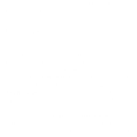
der Körper überschüssige Mengen recht effizient über den
Urin ausscheidet.
Außerdem ist ein Wert über dem Referenzwert
keineswegs gleichbedeutend mit einer Überdosierung (mit
negativen Folgen). Vielmehr können leicht
supraphysiologische Dosen von Nährstoffen, die zu
Blutwerten oberhalb des Referenzbereichs führen, in
bestimmten Situationen sinnvoll sein. Bei vielen
Parametern ist es sogar
sinnvoll
, im oberen Bereich oder
sogar
leicht oberhalb der Referenzwerte
zu bleiben (z.B.:
25(OH)D). Dies ist auch bei
unangenehmen
Empfindungen
vor der Menstruation der Fall, für die
Cycle Balance entwickelt wurde. Die Tatsache, dass dies
bedeutet, dass der Vitamin B6-Spiegel über dem
Referenzwert liegt,
zeigt seine Wirksamkeit
. Denn in
verschiedenen klinischen Studien wurden über längere
Zeiträume bis zu 600 mg Vitamin B6 pro Tag verabreicht,