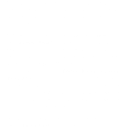
Alltag ganz unterschiedlichen Belastungen ausgesetzt.
Umso wichtiger ist es, den Körper mit wichtigen
Mikronährstoffen zu versorgen, um jeden Tag fit und
leistungsfähig zu sein.
Außerdem sollte man nicht vergessen, dass
Frauen
einen
ganz
anderen Bedarf
an Vitaminen und Nährstoffen
haben als Männer. Deshalb haben wir bei den
Inhaltsstoffen unserer Cycle Balance Kapseln darauf
geachtet, wichtige Mikronährstoffe für Frauen
aufzunehmen, die den
weiblichen Körper besonders
unterstützen
. Laut der
Nationalen Verzehrsstudie II
erreichen 75% der Frauen unter 50 Jahren die
empfohlene tägliche Zufuhr von Eisen, 21% der Frauen die
empfohlene Zufuhr von Zink und 29% der Frauen die
empfohlene Zufuhr von Magnesium nicht.
Mit Cycle Balance versorgst du deinen Körper jeden Tag
ganz unkompliziert
mit diesen und noch mehr