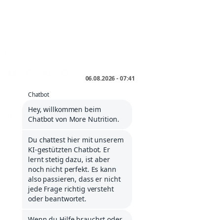
FOLGE UNS
* inkl. MwSt. zzgl.
Versand
.
INFORMATIONEN
Service Portal
Kontakt
Infos über Klarna
Karriere
UNTERNEHMEN