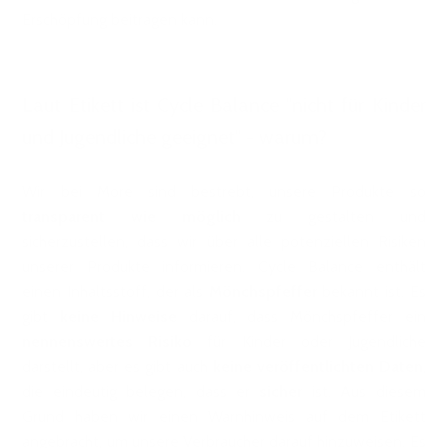
Erschöpfung beitragen kann.
Laut Etikett ist Cycle Balance "nicht für Kinder
und Jugendliche geeignet" - warum?
Wir bei More sind bestrebt, unsere Produkte so
transparent wie möglich
zu gestalten und
sicherzustellen, dass wir über alle potenziellen Risiken
unserer Produkte informieren. Cycle Balance enthält
einen Inhaltsstoff, der als
Mönchspfeffer
bekannt ist. Es
gibt
keine Hinweise
darauf, dass Mönchspfeffer ein
nennenswertes Risiko
für Kinder oder Jugendliche
darstellt, aber es gibt auch
keine veröffentlichten Daten
,
die eindeutig belegen, dass er
sicher
ist. Aus diesem
Grund haben wir einen Warnhinweis auf dem Etikett
angebracht, um unsere Verbraucher darauf hinzuweisen. Es