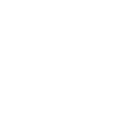
Ja, du kannst diese drei Produkte kombinieren.
Wie hoch ist die empfohlene Tagesdosis? Wie
kann ich sicherstellen, dass ich nicht
überdosiere?
Die empfohlene Tagesdosis von Cycle Balance beträgt
4
Kapseln pro Tag
, wodurch die Wahrscheinlichkeit, zu viel
von einem Nährstoff zu sich zu nehmen, verringert wird.
Im Allgemeinen wird die Einnahme von Vitaminen und
Mineralien über dem täglichen Referenzwert nicht als
"Überdosierung", sondern als
"Überschreitung der
täglichen Referenzgrenze"
betrachtet.
Es ist eigentlich ziemlich
schwierig
,
wasserlösliche
Vitamine
wie Vitamin B6 im
Übermaß
zu konsumieren, da