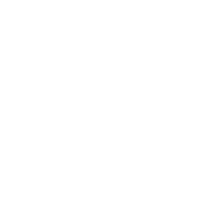
gibt jedoch auch keine Hinweise darauf, dass
Mönchspfeffer bei postpubertären weiblichen
Jugendlichen unsicher ist.
Wende dich bitte immer an deinen behandelnden Arzt,
wenn du dir unsicher bist.
Welche Dosierung von Cycle Balance wird für
Jugendliche empfohlen?
Cycle Balance wurde entwickelt, um Ernährungslücken zu
schließen, die bei Frauen vorhanden sein können, und um
eine zusätzliche
Ernährungsunterstützung
zu bieten, die
den
weiblichen Zyklus
, auch bei
jungen Frauen
,
unterstützen kann. In Anbetracht der Auswirkungen, die
der Inhaltsstoff
Keuschbaumextrakt
auf die
Hormone