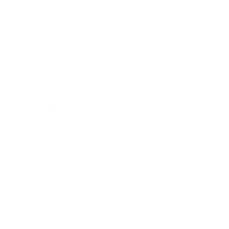
Ja
Nein
10 von 16 fanden dies hilfreich
Zurück an den Anfang
Haben Sie weitere Fragen?
Besuchen Sie unser
Selbstbedienungszentrum, um
schnelle Antworten auf die am
häufigsten gestellten Fragen zu
erhalten oder um uns zu schreiben