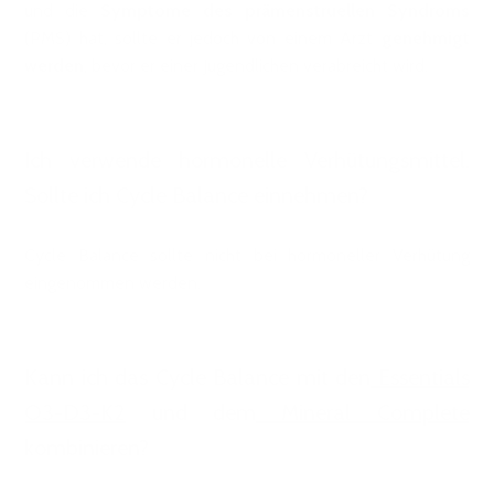
und die
Symptome des prämenstruellen Syndroms
(PMS) hat, sollte er jedoch von einem Arzt
genehmigt
werden
, bevor er einer Jugendlichen verabreicht wird.
Ich verwende hormonelle Verhütungsmittel.
Sollte ich Cycle Balance einnehmen?
Cycle Balance sollte nicht bei hormoneller Verhütung
eingenommen werden.
Kann ich das Cycle Balance mit den
Essentials
O3-D3-K2
und dem
Mineral Complete
kombinieren?