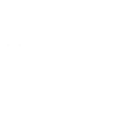
Wichtig:
Nahrungsergänzungsmittel stellen immer nur
eine Ergänzung zu einer ausgewogenen und gesunden
Ernährung, sowie einem gesunden Lebensstil dar.
Inhaltsstoffe
Mönchspfeffer
Magnesium-Komplex:
Dieser effektive Komplex aus
Magnesiummalat, Magnesiumbisglycinat und
Magnesiumlactat liefert dir einen umfassenden
Support, der die Muskelentspannung unterstützt.
Zink:
trägt zu einer normalen Fruchtbarkeit und einer
normalen Reproduktion (Fortpflanzungsfähigkeit)
bei.