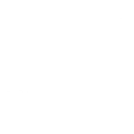
zur Produktseite
Hier gelangst du direkt zu unserem Cycle Balance
FAQ mit den häufigsten Fragen aus der Community.
Allgemein
Ob
Stress
oder
Hormonschwankungen
, Beschwerden
(
negative Empfindungen
) während der
Menstruation
oder auch normale
prämenstruelle Symptome
(PMS), die
mit dem
weiblichen Zyklus
einhergehen: Frauen sind im