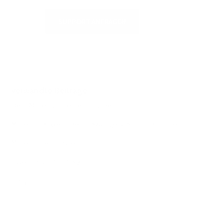
SUPPORT ANFRAGEN
Verwandte Beiträge
Dein More Supplement-Guide
More Produkte in der Schwangerschaft und Stillzeit
More Protein Fasten
Essentials O3-D3-K2
Daily100