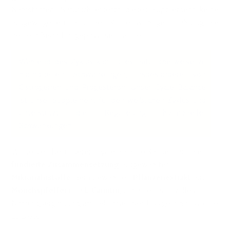
Nährstoffen. Natürlich ersetzt dieses Supplement keine
ausgewogene und für den Körper wichtige Ernährung, die
deinem Bedarf angepasst sein sollte.
Während des Zyklus kommt es natürlicherweise zu
hormonellen Schwankungen, insbesondere von
Östrogenen und Progesteron. Unser Cycle Balance
ist unser Supplement für den weiblichen Zyklus und
unterstützt die Regulierung hormoneller
Schwankungen.
Wir setzen bei unseren Cycle Balance Kapseln auf die
fundierte Zusammensetzung
ausgewählter
Mikronährstoffe
, dem bewährten
Pflanzenextrakt
aus
Mönchspfeffer
und
L-Carnitin
, um dir ein sinnvolles
Nahrungsergänzungsmittel ohne überflüssige Inhaltsstoffe
zu bieten.