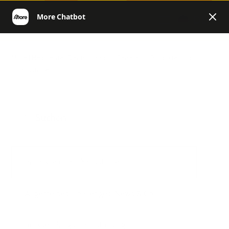
DE
More | Helpcenter Deutschland
General
Produkte und
Inhaltsstoffe
Produkte und Inhaltsstoffe
Allgemeines, Challenges, News & Co.
Rücksendung und Erstattung